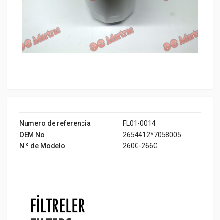
Numero de referencia
FL01-0014
OEM No
2654412*7058005
N º de Modelo
260G-266G