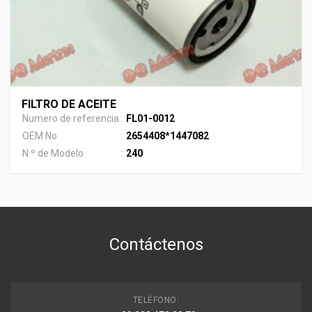
FILTRO DE ACEITE
Numero de referencia
:
FL01-0012
OEM No
:
2654408*1447082
N º de Modelo
:
240
Contáctenos
TELÉFONO: