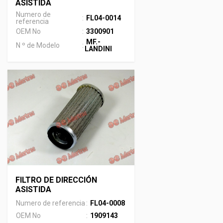
ASISTIDA
Numero de
:
FL04-0014
referencia
OEM No
:
3300901
MF.-
N º de Modelo
:
LANDINI
FILTRO DE DIRECCIÓN
ASISTIDA
Numero de referencia
:
FL04-0008
OEM No
:
1909143