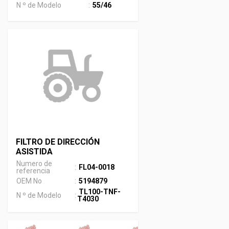
N º de Modelo
:
55/46
FILTRO DE DIRECCIÓN
ASISTIDA
Numero de
:
FL04-0018
referencia
OEM No
:
5194879
TL100-TNF-
N º de Modelo
:
T4030