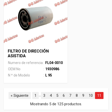
FILTRO DE DIRECCIÓN
ASISTIDA
Numero de referencia
:
FL04-0010
OEM No
:
1930986
N º de Modelo
:
L 95
...
« Siguiente
1
3
4
5
6
7
8
9
10
11
Mostrando 5 de 125 productos.